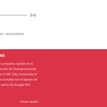
MAX
#AMAZONPRIME
MOS
 proyecto nacido en el
enter for Entrepreneurial
n CUNY (City University of
a contado con el apoyo de
r parte de Google DNI
Iniciar sesión