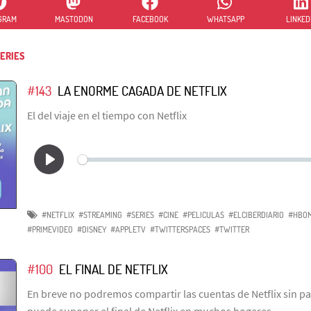
GRAM
MASTODON
FACEBOOK
WHATSAPP
LINKED
ERIES
#143
LA ENORME CAGADA DE NETFLIX
El del viaje en el tiempo con Netflix
#NETFLIX
#STREAMING
#SERIES
#CINE
#PELICULAS
#ELCIBERDIARIO
#HBO
#PRIMEVIDEO
#DISNEY
#APPLETV
#TWITTERSPACES
#TWITTER
#100
EL FINAL DE NETFLIX
En breve no podremos compartir las cuentas de Netflix sin pas
puede suponer el final de Netflix en muchos hogares.