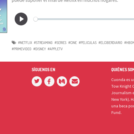
#NETFLIX
#STREAMING
#SERIES
#CINE
#PELICULAS
#ELCIBERDIARIO
#HBO
#PRIMEVIDEO
#DISNEY
#APPLETV
SÍGUENOS EN
QUIÉNES SO
Cuonda es un
Tow Knight C
Journalism e
New York). H
una beca po
Fund.