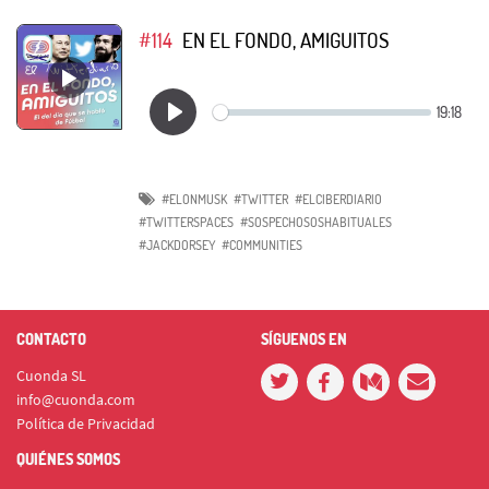
#114
EN EL FONDO, AMIGUITOS
#ELONMUSK
#TWITTER
#ELCIBERDIARIO
#TWITTERSPACES
#SOSPECHOSOSHABITUALES
#JACKDORSEY
#COMMUNITIES
CONTACTO
SÍGUENOS EN
Cuonda SL
info@cuonda.com
Política de Privacidad
QUIÉNES SOMOS