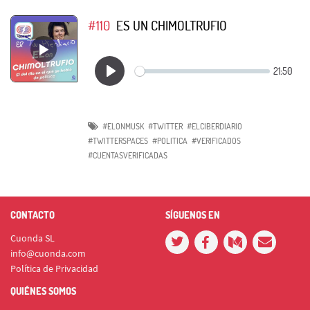
#110
ES UN CHIMOLTRUFIO
#ELONMUSK
#TWITTER
#ELCIBERDIARIO
#TWITTERSPACES
#POLITICA
#VERIFICADOS
#CUENTASVERIFICADAS
CONTACTO
SÍGUENOS EN
Cuonda SL
info@cuonda.com
Política de Privacidad
QUIÉNES SOMOS