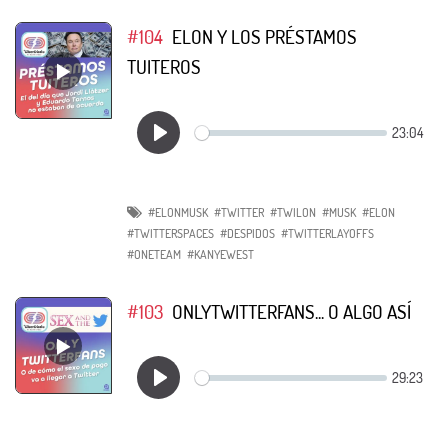
#104
ELON Y LOS PRÉSTAMOS
TUITEROS
#ELONMUSK
#TWITTER
#TWILON
#MUSK
#ELON
#TWITTERSPACES
#DESPIDOS
#TWITTERLAYOFFS
#ONETEAM
#KANYEWEST
#103
ONLYTWITTERFANS... O ALGO ASÍ