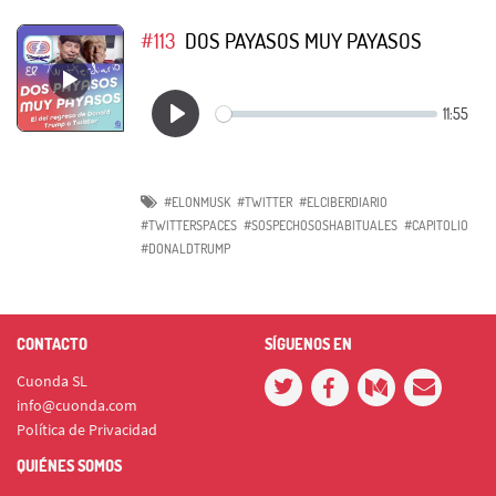
#113
DOS PAYASOS MUY PAYASOS
#ELONMUSK
#TWITTER
#ELCIBERDIARIO
#TWITTERSPACES
#SOSPECHOSOSHABITUALES
#CAPITOLIO
#DONALDTRUMP
CONTACTO
SÍGUENOS EN
Cuonda SL
info@cuonda.com
Política de Privacidad
QUIÉNES SOMOS