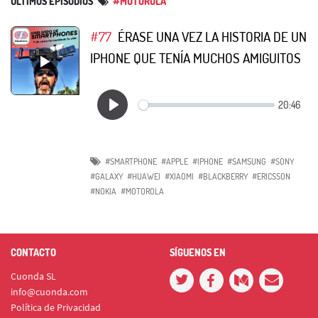
ÚLTIMOS EPISODIOS
#MOTOROLA
#77
ÉRASE UNA VEZ LA HISTORIA DE UN
IPHONE QUE TENÍA MUCHOS AMIGUITOS
#SMARTPHONE
#APPLE
#IPHONE
#SAMSUNG
#SONY
#GALAXY
#HUAWEI
#XIAOMI
#BLACKBERRY
#ERICSSON
#NOKIA
#MOTOROLA
CONTACTO
SÍGUENOS EN
Cuonda SL
info@cuonda.com
Política de Privacidad