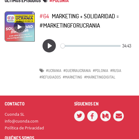
ÚLTIMOS EPISODIOS
#POLONIA
#64
MARKETING + SOLIDARIDAD =
#MARKETINGFORUCRANIA
#UCRANIA
#GUERRAUCRANIA
#POLONIA
#RUSIA
#REFUGIADOS
#MARKETING
#MARKETINGDIGITAL
CONTACTO
SÍGUENOS EN
Cuonda SL
info@cuonda.com
Política de Privacidad
QUIÉNES SOMOS