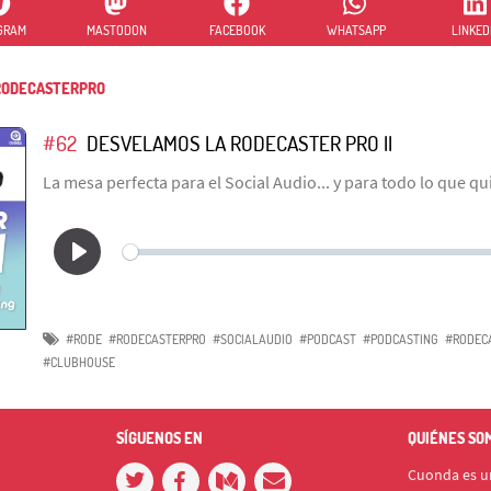
GRAM
MASTODON
FACEBOOK
WHATSAPP
LINKED
ODECASTERPRO
#62
DESVELAMOS LA RODECASTER PRO II
La mesa perfecta para el Social Audio... y para todo lo que qu
#RODE
#RODECASTERPRO
#SOCIALAUDIO
#PODCAST
#PODCASTING
#RODECA
#CLUBHOUSE
SÍGUENOS EN
QUIÉNES SO
Cuonda es un