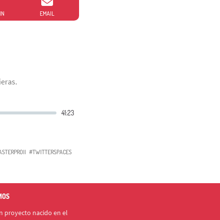
IN
EMAIL
ieras.
STERPROII
#TWITTERSPACES
MOS
 proyecto nacido en el