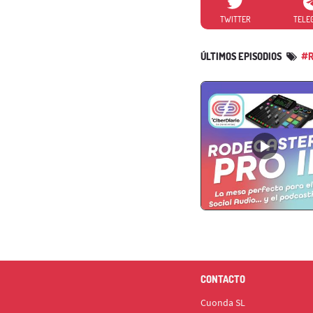
TWITTER
TELE
ÚLTIMOS EPISODIOS
#R
CONTACTO
Cuonda SL