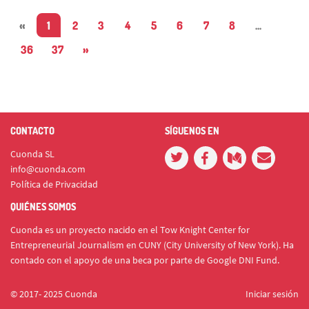
«
1
2
3
4
5
6
7
8
...
36
37
»
CONTACTO
SÍGUENOS EN
Cuonda SL
info@cuonda.com
Política de Privacidad
QUIÉNES SOMOS
Cuonda es un proyecto nacido en el Tow Knight Center for
Entrepreneurial Journalism en CUNY (City University of New York). Ha
contado con el apoyo de una beca por parte de Google DNI Fund.
© 2017- 2025 Cuonda
Iniciar sesión