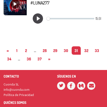
#LUNA277
«
1
2
...
28
29
30
31
32
33
34
...
36
37
»
CONTACTO
SÍGUENOS EN
Cuonda SL
info@cuonda.com
Política de Privacidad
QUIÉNES SOMOS