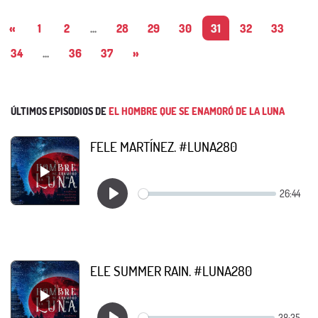
«
1
2
...
28
29
30
31
32
33
34
...
36
37
»
ÚLTIMOS EPISODIOS DE
EL HOMBRE QUE SE ENAMORÓ DE LA LUNA
FELE MARTÍNEZ. #LUNA280
ELE SUMMER RAIN. #LUNA280