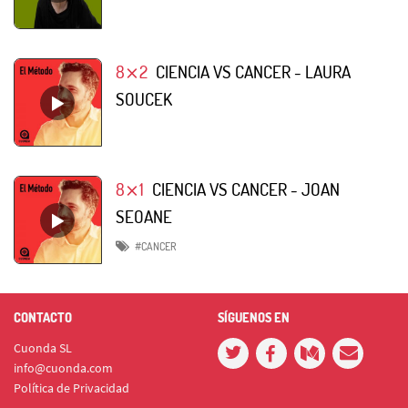
8⨯2
CIENCIA VS CANCER - LAURA
SOUCEK
8⨯1
CIENCIA VS CANCER - JOAN
SEOANE
#CANCER
CONTACTO
SÍGUENOS EN
Cuonda SL
info@cuonda.com
Política de Privacidad