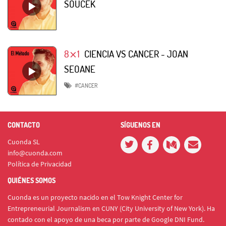
SOUCEK
8⨯1
CIENCIA VS CANCER - JOAN
SEOANE
#CANCER
CONTACTO
SÍGUENOS EN
Cuonda SL
info@cuonda.com
Política de Privacidad
QUIÉNES SOMOS
Cuonda es un proyecto nacido en el Tow Knight Center for
Entrepreneurial Journalism en CUNY (City University of New York). Ha
contado con el apoyo de una beca por parte de Google DNI Fund.