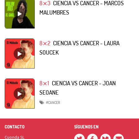
8⨯3
CIENCIA VS CANCER - MARCOS
MALUMBRES
8⨯2
CIENCIA VS CANCER - LAURA
SOUCEK
8⨯1
CIENCIA VS CANCER - JOAN
SEOANE
#CANCER
CONTACTO
SÍGUENOS EN
Cuonda SL