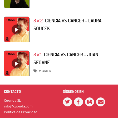
8⨯2
CIENCIA VS CANCER - LAURA
SOUCEK
8⨯1
CIENCIA VS CANCER - JOAN
SEOANE
#CANCER
CONTACTO
SÍGUENOS EN
Cuonda SL
info@cuonda.com
Política de Privacidad