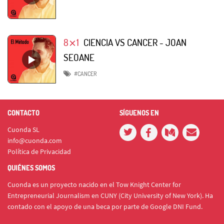
8⨯1
CIENCIA VS CANCER - JOAN
SEOANE
#CANCER
CONTACTO
SÍGUENOS EN
Cuonda SL
info@cuonda.com
Política de Privacidad
QUIÉNES SOMOS
Cuonda es un proyecto nacido en el Tow Knight Center for
Entrepreneurial Journalism en CUNY (City University of New York). Ha
contado con el apoyo de una beca por parte de Google DNI Fund.