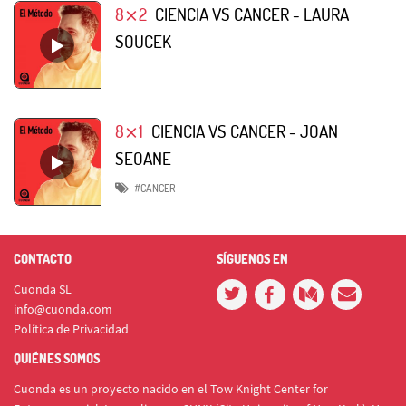
8⨯2
CIENCIA VS CANCER - LAURA
SOUCEK
8⨯1
CIENCIA VS CANCER - JOAN
SEOANE
#CANCER
CONTACTO
SÍGUENOS EN
Cuonda SL
info@cuonda.com
Política de Privacidad
QUIÉNES SOMOS
Cuonda es un proyecto nacido en el Tow Knight Center for