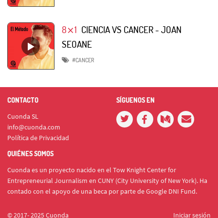
8⨯1
CIENCIA VS CANCER - JOAN
SEOANE
#CANCER
CONTACTO
SÍGUENOS EN
Cuonda SL
info@cuonda.com
Política de Privacidad
QUIÉNES SOMOS
Cuonda es un proyecto nacido en el Tow Knight Center for
Entrepreneurial Journalism en CUNY (City University of New York). Ha
contado con el apoyo de una beca por parte de Google DNI Fund.
© 2017- 2025 Cuonda
Iniciar sesión