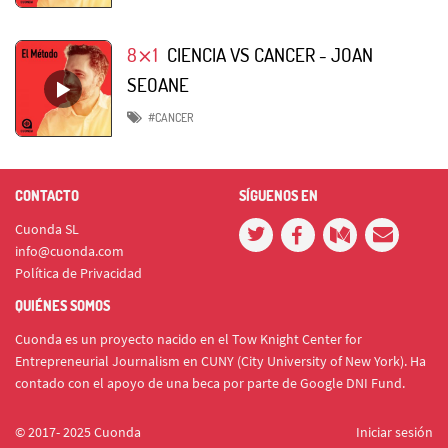
8⨯1
CIENCIA VS CANCER - JOAN
SEOANE
#CANCER
CONTACTO
SÍGUENOS EN
Cuonda SL
info@cuonda.com
Política de Privacidad
QUIÉNES SOMOS
Cuonda es un proyecto nacido en el Tow Knight Center for
Entrepreneurial Journalism en CUNY (City University of New York). Ha
contado con el apoyo de una beca por parte de Google DNI Fund.
© 2017- 2025 Cuonda
Iniciar sesión