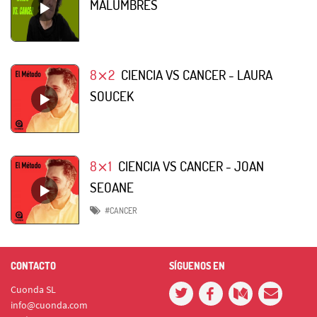
MALUMBRES
8⨯2
CIENCIA VS CANCER - LAURA
SOUCEK
8⨯1
CIENCIA VS CANCER - JOAN
SEOANE
#CANCER
CONTACTO
SÍGUENOS EN
Cuonda SL
info@cuonda.com