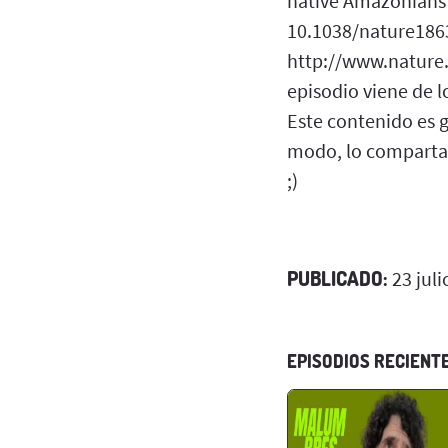
native Amazonians 
10.1038/nature1863
http://www.nature
episodio viene de l
Este contenido es g
modo, lo compartas 
;)
PUBLICADO:
23 juli
EPISODIOS RECIENT