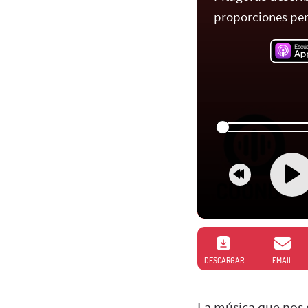
proporciones perf
DESCARGAR
EMAIL
La música que nos g