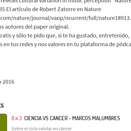
reveals cultural variation in music perception" Natur
5 El artículo de Robert Zatorre en Nature
.com/nature/journal/vaop/ncurrent/full/nature18913.
os autores del paper original.
ratis y sólo te pido que, si te ha gustado, entretenido
en tus redes y nos valores en tu plataforma de pódcas
o 2016
ES
8⨯3
CIENCIA VS CANCER - MARCOS MALUMBRES
Sobre el ciclo celular en cáncer