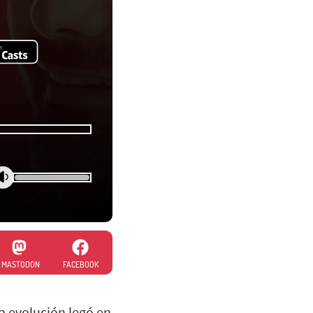
MASTODON
FACEBOOK
a evolución legó en