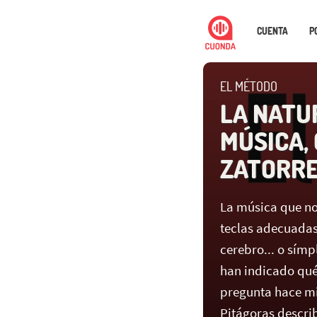
CUENTA
P
EL MÉTODO
LA NATU
MÚSICA,
ZATORR
La música que no
teclas adecuadas
cerebro... o sím
han indicado qué
pregunta hace mi
Pitágoras describ