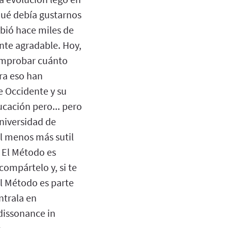
qué debía gustarnos
ibió hace miles de
nte agradable. Hoy,
comprobar cuánto
ra eso han
 Occidente y su
cación pero... pero
Universidad de
al menos más sutil
 El Método es
compártelo y, si te
 Método es parte
ntrala en
dissonance in