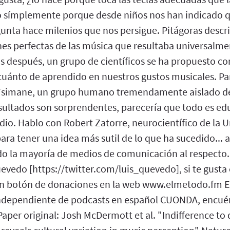
 o símplemente porque desde niños nos han indicado 
unta hace milenios que nos persigue. Pitágoras descr
nes perfectas de las música que resultaba universalme
s después, un grupo de científicos se ha propuesto 
 cuánto de aprendido en nuestros gustos musicales. Pa
 Tsimane, un grupo humano tremendamente aislado de
sultados son sorprendentes, parecería que todo es edu
dio. Hablo con Robert Zatorre, neurocientífico de la 
ara tener una idea más sutil de lo que ha sucedido... 
do la mayoría de medios de comunicación al respecto.
evedo [https://twitter.com/luis_quevedo], si te gusta 
n botón de donaciones en la web www.elmetodo.fm El
independiente de podcasts en español CUONDA, encué
er original: Josh McDermott et al. "Indifference to 