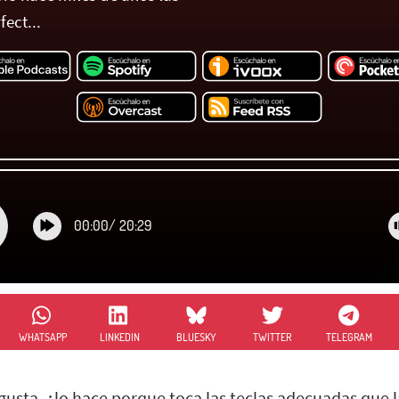
ect...
00:00
/
20:29
WHATSAPP
LINKEDIN
BLUESKY
TWITTER
TELEGRAM
usta, ¿lo hace porque toca las teclas adecuadas que l