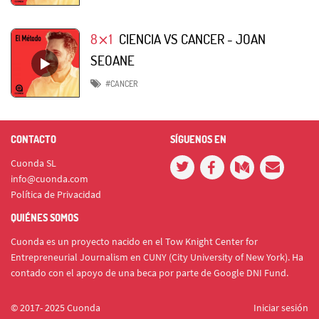
8⨯1
CIENCIA VS CANCER - JOAN
SEOANE
#CANCER
CONTACTO
SÍGUENOS EN
Cuonda SL
info@cuonda.com
Política de Privacidad
QUIÉNES SOMOS
Cuonda es un proyecto nacido en el Tow Knight Center for
Entrepreneurial Journalism en CUNY (City University of New York). Ha
contado con el apoyo de una beca por parte de Google DNI Fund.
© 2017- 2025 Cuonda
Iniciar sesión