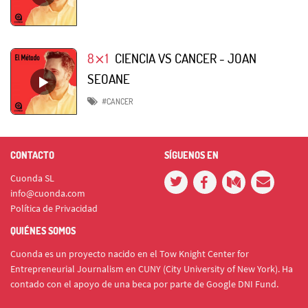
8⨯1
CIENCIA VS CANCER - JOAN
SEOANE
#CANCER
CONTACTO
SÍGUENOS EN
Cuonda SL
info@cuonda.com
Política de Privacidad
QUIÉNES SOMOS
Cuonda es un proyecto nacido en el Tow Knight Center for
Entrepreneurial Journalism en CUNY (City University of New York). Ha
contado con el apoyo de una beca por parte de Google DNI Fund.