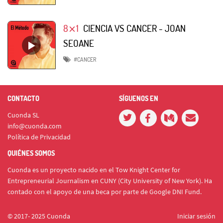
8⨯1
CIENCIA VS CANCER - JOAN
SEOANE
#CANCER
CONTACTO
SÍGUENOS EN
Cuonda SL
info@cuonda.com
Política de Privacidad
QUIÉNES SOMOS
Cuonda es un proyecto nacido en el Tow Knight Center for
Entrepreneurial Journalism en CUNY (City University of New York). Ha
contado con el apoyo de una beca por parte de Google DNI Fund.
© 2017- 2025 Cuonda
Iniciar sesión