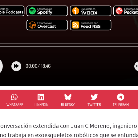
00:00
/
18:46
WHATSAPP
LINKEDIN
BLUESKY
TWITTER
TELEGRAM
conversación extendida con Juan C Moreno, ingeniero 
no trabaja en exoesqueletos robóticos que se enfund