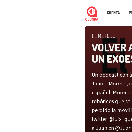
CUENTA
P
EL MÉTODO
VOLVER 
UN EXOE
Un podcast con l
Juan C Moreno, i
español. Moreno 
robóticos que se
perdido la movili
twitter @luis_q
a Juan en @Juan