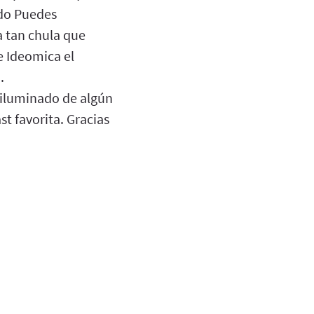
edo Puedes
 tan chula que
e Ideomica el
.
, iluminado de algún
t favorita. Gracias