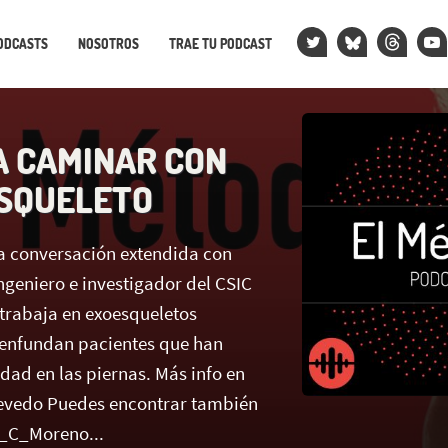
ODCASTS
NOSOTROS
TRAE TU PODCAST
A CAMINAR CON
SQUELETO
a conversación extendida con
ngeniero e investigador del CSIC
trabaja en exoesqueletos
 enfundan pacientes que han
dad en las piernas. Más info en
uevedo Puedes encontrar también
_C_Moreno...