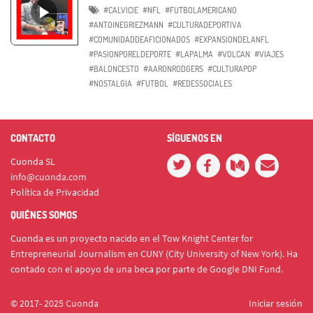
#CALVICIE
#NFL
#FUTBOLAMERICANO
#ANTOINEGRIEZMANN
#CULTURADEPORTIVA
#COMUNIDADDEAFICIONADOS
#EXPANSIONDELANFL
#PASIONPORELDEPORTE
#LAPALMA
#VOLCAN
#VIAJES
#BALONCESTO
#AARONRODGERS
#CULTURAPOP
#NOSTALGIA
#FUTBOL
#REDESSOCIALES
CONTACTO
SÍGUENOS EN
Cuonda SL
info@cuonda.com
Política de Privacidad
QUIÉNES SOMOS
Cuonda es un proyecto nacido en el Tow Knight Center for
Entrepreneurial Journalism en CUNY (City University of New York). Ha
contado con el apoyo de una beca por parte de Google DNI Fund.
© 2017- 2025 Cuonda
Iniciar sesión