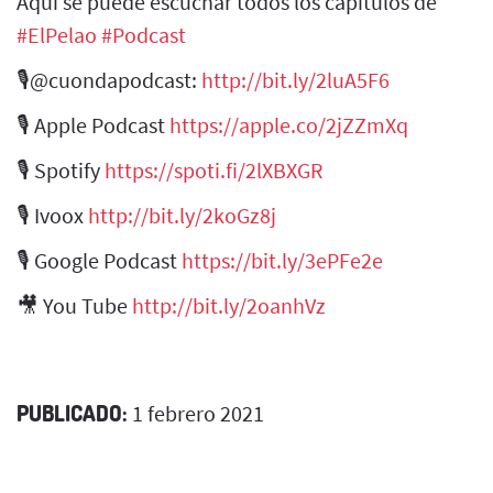
Aquí se puede escuchar todos los capítulos de
#ElPelao​
​
#Podcast​
🎙@cuondapodcast:
http://bit.ly/2luA5F6​
🎙 Apple Podcast
https://apple.co/2jZZmXq​
🎙 Spotify
https://spoti.fi/2lXBXGR​
🎙 Ivoox
http://bit.ly/2koGz8j​
🎙 Google Podcast
https://bit.ly/3ePFe2e​
🎥 You Tube
http://bit.ly/2oanhVz​
PUBLICADO:
1 febrero 2021