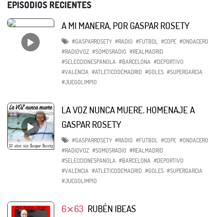
EPISODIOS RECIENTES
A MI MANERA, POR GASPAR ROSETY
#GASPARROSETY
#RADIO
#FUTBOL
#COPE
#ONDACERO
#RADIOVOZ
#SOMOSRADIO
#REALMADRID
#SELECCIONESPANOLA
#BARCELONA
#DEPORTIVO
#VALENCIA
#ATLETICODEMADRID
#GOLES
#SUPERGARCIA
#JUEGOLIMPIO
LA VOZ NUNCA MUERE. HOMENAJE A
GASPAR ROSETY
#GASPARROSETY
#RADIO
#FUTBOL
#COPE
#ONDACERO
#RADIOVOZ
#SOMOSRADIO
#REALMADRID
#SELECCIONESPANOLA
#BARCELONA
#DEPORTIVO
#VALENCIA
#ATLETICODEMADRID
#GOLES
#SUPERGARCIA
#JUEGOLIMPIO
6⨯63
RUBÉN IBEAS