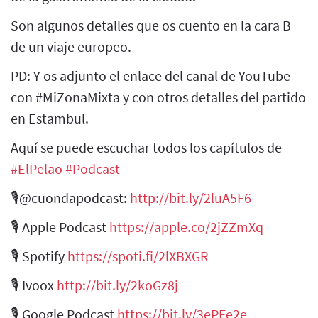
Son algunos detalles que os cuento en la cara B
de un viaje europeo.
PD: Y os adjunto el enlace del canal de YouTube
con #MiZonaMixta y con otros detalles del partido
en Estambul.
Aquí se puede escuchar todos los capítulos de
#ElPelao​
​
#Podcast​
🎙@cuondapodcast:
http://bit.ly/2luA5F6​
🎙 Apple Podcast
https://apple.co/2jZZmXq​
🎙 Spotify
https://spoti.fi/2lXBXGR​
🎙 Ivoox
http://bit.ly/2koGz8j​
🎙 Google Podcast
https://bit.ly/3ePFe2e​