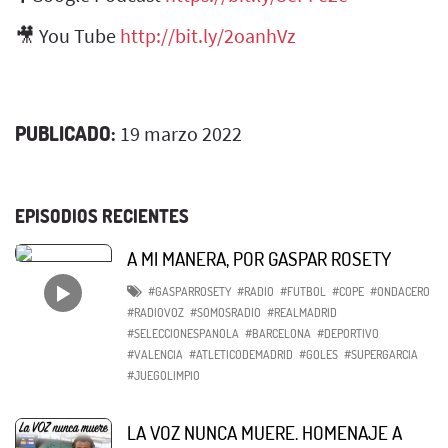
🎥 You Tube
http://bit.ly/2oanhVz​
PUBLICADO:
19 marzo 2022
EPISODIOS RECIENTES
A MI MANERA, POR GASPAR ROSETY
#GASPARROSETY
#RADIO
#FUTBOL
#COPE
#ONDACERO
#RADIOVOZ
#SOMOSRADIO
#REALMADRID
#SELECCIONESPANOLA
#BARCELONA
#DEPORTIVO
#VALENCIA
#ATLETICODEMADRID
#GOLES
#SUPERGARCIA
#JUEGOLIMPIO
LA VOZ NUNCA MUERE. HOMENAJE A