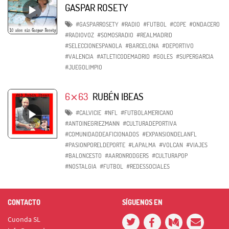
GASPAR ROSETY
#GASPARROSETY
#RADIO
#FUTBOL
#COPE
#ONDACERO
#RADIOVOZ
#SOMOSRADIO
#REALMADRID
#SELECCIONESPANOLA
#BARCELONA
#DEPORTIVO
#VALENCIA
#ATLETICODEMADRID
#GOLES
#SUPERGARCIA
#JUEGOLIMPIO
6⨯63
RUBÉN IBEAS
#CALVICIE
#NFL
#FUTBOLAMERICANO
#ANTOINEGRIEZMANN
#CULTURADEPORTIVA
#COMUNIDADDEAFICIONADOS
#EXPANSIONDELANFL
#PASIONPORELDEPORTE
#LAPALMA
#VOLCAN
#VIAJES
#BALONCESTO
#AARONRODGERS
#CULTURAPOP
#NOSTALGIA
#FUTBOL
#REDESSOCIALES
CONTACTO
SÍGUENOS EN
Cuonda SL