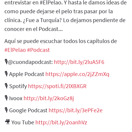
entrevistar en #ElPelao. Y hasta le damos ideas de
como puede dejarse el pelo tras pasar por la
clínica. ¿Fue a Turquía? Lo dejamos pendiente de
conocer en el Podcast...
Aquí se puede escuchar todos los capítulos de
#ElPelao​
​
#Podcast​
🎙@cuondapodcast:
http://bit.ly/2luA5F6​
🎙 Apple Podcast
https://apple.co/2jZZmXq​
🎙 Spotify
https://spoti.fi/2lXBXGR​
🎙 Ivoox
http://bit.ly/2koGz8j​
🎙 Google Podcast
https://bit.ly/3ePFe2e​
🎥 You Tube
http://bit.ly/2oanhVz​