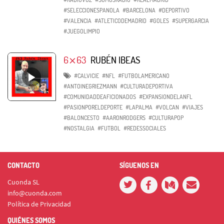
#SELECCIONESPANOLA
#BARCELONA
#DEPORTIVO
#VALENCIA
#ATLETICODEMADRID
#GOLES
#SUPERGARCIA
#JUEGOLIMPIO
6⨯63
RUBÉN IBEAS
#CALVICIE
#NFL
#FUTBOLAMERICANO
#ANTOINEGRIEZMANN
#CULTURADEPORTIVA
#COMUNIDADDEAFICIONADOS
#EXPANSIONDELANFL
#PASIONPORELDEPORTE
#LAPALMA
#VOLCAN
#VIAJES
#BALONCESTO
#AARONRODGERS
#CULTURAPOP
#NOSTALGIA
#FUTBOL
#REDESSOCIALES
CONTACTO
SÍGUENOS EN
Cuonda SL
info@cuonda.com
Política de Privacidad
QUIÉNES SOMOS