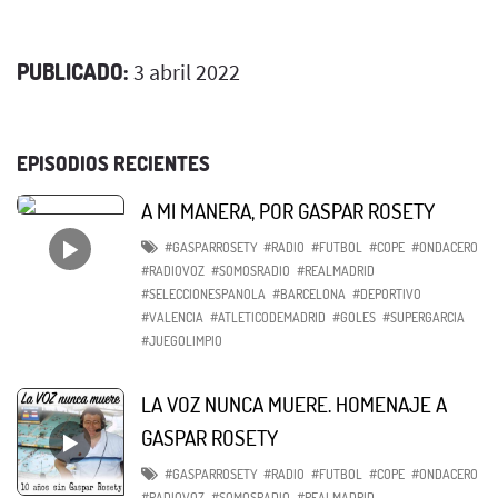
PUBLICADO:
3 abril 2022
EPISODIOS RECIENTES
A MI MANERA, POR GASPAR ROSETY
#GASPARROSETY
#RADIO
#FUTBOL
#COPE
#ONDACERO
#RADIOVOZ
#SOMOSRADIO
#REALMADRID
#SELECCIONESPANOLA
#BARCELONA
#DEPORTIVO
#VALENCIA
#ATLETICODEMADRID
#GOLES
#SUPERGARCIA
#JUEGOLIMPIO
LA VOZ NUNCA MUERE. HOMENAJE A
GASPAR ROSETY
#GASPARROSETY
#RADIO
#FUTBOL
#COPE
#ONDACERO
#RADIOVOZ
#SOMOSRADIO
#REALMADRID