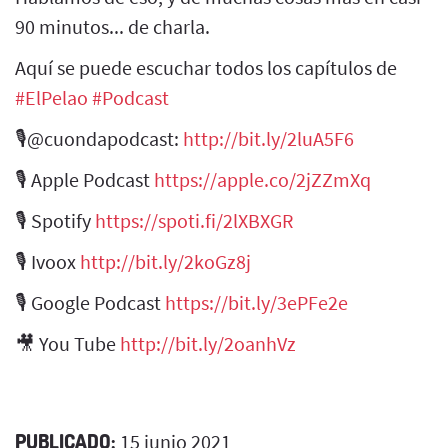
90 minutos... de charla.
Aquí se puede escuchar todos los capítulos de
#ElPelao​
​
#Podcast​
🎙@cuondapodcast:
http://bit.ly/2luA5F6​
🎙 Apple Podcast
https://apple.co/2jZZmXq​
🎙 Spotify
https://spoti.fi/2lXBXGR​
🎙 Ivoox
http://bit.ly/2koGz8j​
🎙 Google Podcast
https://bit.ly/3ePFe2e​
🎥 You Tube
http://bit.ly/2oanhVz​
PUBLICADO:
15 junio 2021