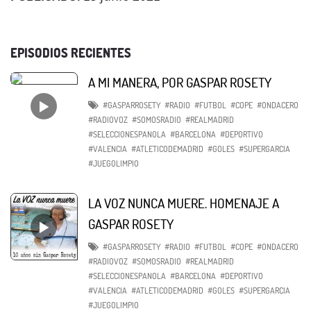
EPISODIOS RECIENTES
A MI MANERA, POR GASPAR ROSETY
#GASPARROSETY
#RADIO
#FUTBOL
#COPE
#ONDACERO
#RADIOVOZ
#SOMOSRADIO
#REALMADRID
#SELECCIONESPANOLA
#BARCELONA
#DEPORTIVO
#VALENCIA
#ATLETICODEMADRID
#GOLES
#SUPERGARCIA
#JUEGOLIMPIO
LA VOZ NUNCA MUERE. HOMENAJE A
GASPAR ROSETY
#GASPARROSETY
#RADIO
#FUTBOL
#COPE
#ONDACERO
#RADIOVOZ
#SOMOSRADIO
#REALMADRID
#SELECCIONESPANOLA
#BARCELONA
#DEPORTIVO
#VALENCIA
#ATLETICODEMADRID
#GOLES
#SUPERGARCIA
#JUEGOLIMPIO