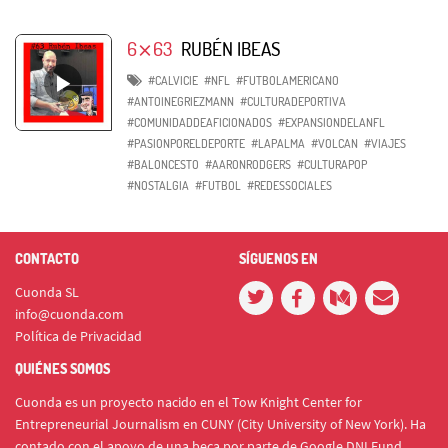
6⨯63
RUBÉN IBEAS
#CALVICIE
#NFL
#FUTBOLAMERICANO
#ANTOINEGRIEZMANN
#CULTURADEPORTIVA
#COMUNIDADDEAFICIONADOS
#EXPANSIONDELANFL
#PASIONPORELDEPORTE
#LAPALMA
#VOLCAN
#VIAJES
#BALONCESTO
#AARONRODGERS
#CULTURAPOP
#NOSTALGIA
#FUTBOL
#REDESSOCIALES
CONTACTO
SÍGUENOS EN
Cuonda SL
info@cuonda.com
Política de Privacidad
QUIÉNES SOMOS
Cuonda es un proyecto nacido en el Tow Knight Center for
Entrepreneurial Journalism en CUNY (City University of New York). Ha
contado con el apoyo de una beca por parte de Google DNI Fund.