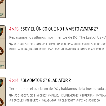
4⨯15
¿SOY EL ÚNICO QUE NO HA VISTO AVATAR 2?
Repasamos los últimos movimientos de DC, The Last of Us y A
#DC
#DCSTUDIOS
#MARVEL
#AVATAR
#EQUIPOA
#THELASTOFUS
#HBOMAX
#THEFLASH
#AQUAMAN
#SUPERMAN
#WONDERWOMAN
#JAMES
#CAMERON
#D
4⨯14
¿GLADIATOR 2? GLADIATOR 2
Terminamos el culebrón de DC y hablamos de la inesperada s
#DC
#DCSTUDIOS
#COMICS
#MARVEL
#SUPERHEROES
#SUPERMAN
#WARHA
#MIERCOLES
#TIMBURTON
#GLADIATOR
#RIDLEYSCOTT
#MAXIMO
#COMODO