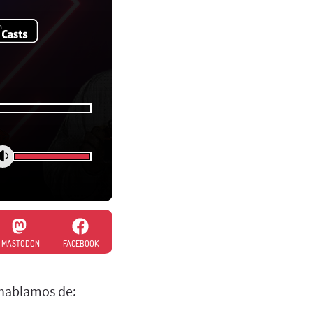
MASTODON
FACEBOOK
 hablamos de: