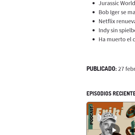
Jurassic World 
Bob Iger se m
Netflix renue
Indy sin spielb
Ha muerto el 
PUBLICADO:
27 feb
EPISODIOS RECIENT