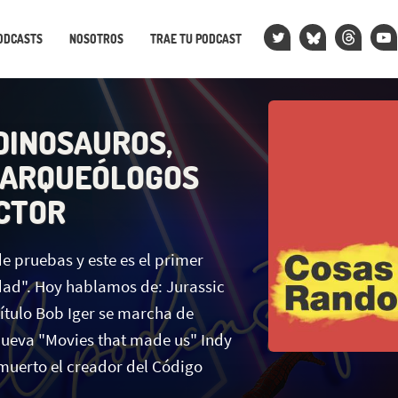
ODCASTS
NOSOTROS
TRAE TU PODCAST
 DINOSAUROS,
Y ARQUEÓLOGOS
ECTOR
e pruebas y este es el primer
dad". Hoy hablamos de: Jurassic
título Bob Iger se marcha de
enueva "Movies that made us" Indy
 muerto el creador del Código