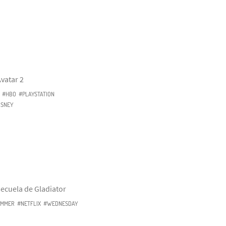
vatar 2
#HBO
#PLAYSTATION
ISNEY
ecuela de Gladiator
MMER
#NETFLIX
#WEDNESDAY