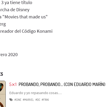
3 ya tiene título
archa de Disney
va "Movies that made us"
erg
creador del Código Konami
rero 2020
ES
5⨯1
PROBANDO, PROBANDO… (CON EDUARDO MARÍN)
Eduardo y yo repasando cosas…
#CINE
#MARVEL
#DC
#FRIKI