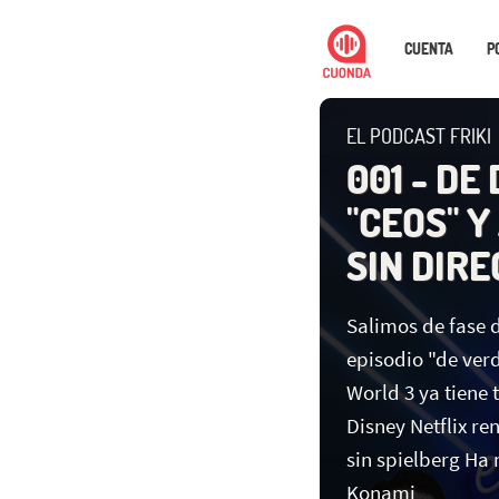
CUENTA
P
EL PODCAST FRIKI
001 - DE
"CEOS" 
SIN DIR
Salimos de fase d
episodio "de ver
World 3 ya tiene 
Disney Netflix r
sin spielberg Ha
Konami