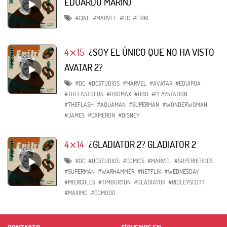
EDUARDO MARÍN)
#CINE
#MARVEL
#DC
#FRIKI
4⨯15
¿SOY EL ÚNICO QUE NO HA VISTO
AVATAR 2?
#DC
#DCSTUDIOS
#MARVEL
#AVATAR
#EQUIPOA
#THELASTOFUS
#HBOMAX
#HBO
#PLAYSTATION
#THEFLASH
#AQUAMAN
#SUPERMAN
#WONDERWOMAN
#JAMES
#CAMERON
#DISNEY
4⨯14
¿GLADIATOR 2? GLADIATOR 2
#DC
#DCSTUDIOS
#COMICS
#MARVEL
#SUPERHEROES
#SUPERMAN
#WARHAMMER
#NETFLIX
#WEDNESDAY
#MIERCOLES
#TIMBURTON
#GLADIATOR
#RIDLEYSCOTT
#MAXIMO
#COMODO