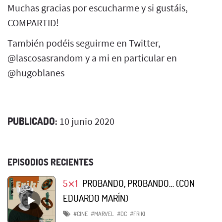
Muchas gracias por escucharme y si gustáis,
COMPARTID!
También podéis seguirme en Twitter,
@lascosasrandom y a mi en particular en
@hugoblanes
PUBLICADO:
10 junio 2020
EPISODIOS RECIENTES
5⨯1
PROBANDO, PROBANDO… (CON
EDUARDO MARÍN)
#CINE
#MARVEL
#DC
#FRIKI