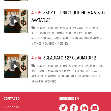
4⨯15
¿SOY EL ÚNICO QUE NO HA VISTO
AVATAR 2?
#DC
#DCSTUDIOS
#MARVEL
#AVATAR
#EQUIPOA
#THELASTOFUS
#HBOMAX
#HBO
#PLAYSTATION
#THEFLASH
#AQUAMAN
#SUPERMAN
#WONDERWOMAN
#JAMES
#CAMERON
#DISNEY
4⨯14
¿GLADIATOR 2? GLADIATOR 2
#DC
#DCSTUDIOS
#COMICS
#MARVEL
#SUPERHEROES
#SUPERMAN
#WARHAMMER
#NETFLIX
#WEDNESDAY
#MIERCOLES
#TIMBURTON
#GLADIATOR
#RIDLEYSCOTT
#MAXIMO
#COMODO
CONTACTO
SÍGUENOS EN
Cuonda SL