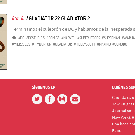
4⨯14
¿GLADIATOR 2? GLADIATOR 2
Terminamos el culebrón de DC y hablamos de la inesperada s
#DC
#DCSTUDIOS
#COMICS
#MARVEL
#SUPERHEROES
#SUPERMAN
#WARHA
#MIERCOLES
#TIMBURTON
#GLADIATOR
#RIDLEYSCOTT
#MAXIMO
#COMODO
SÍGUENOS EN
QUIÉNES SO
Cuonda es un
Tow Knight C
Journalism e
New York). H
una beca po
Fund.