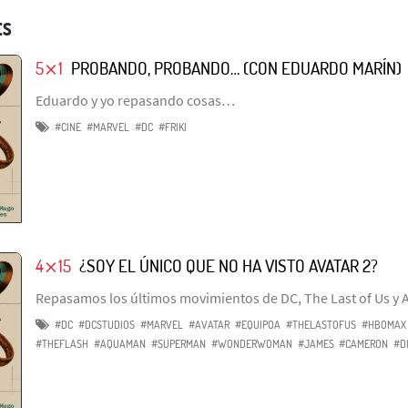
ES
5⨯1
PROBANDO, PROBANDO… (CON EDUARDO MARÍN)
Eduardo y yo repasando cosas…
#CINE
#MARVEL
#DC
#FRIKI
4⨯15
¿SOY EL ÚNICO QUE NO HA VISTO AVATAR 2?
Repasamos los últimos movimientos de DC, The Last of Us y A
#DC
#DCSTUDIOS
#MARVEL
#AVATAR
#EQUIPOA
#THELASTOFUS
#HBOMAX
#THEFLASH
#AQUAMAN
#SUPERMAN
#WONDERWOMAN
#JAMES
#CAMERON
#D