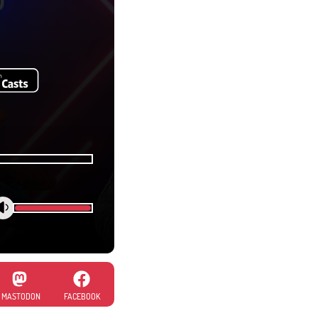
MASTODON
FACEBOOK