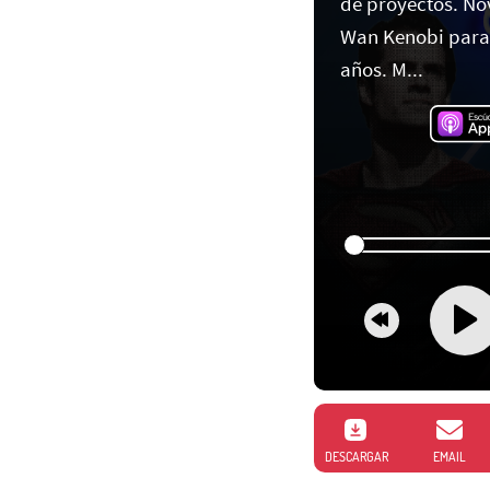
de proyectos. No
Wan Kenobi para 
años. M...
DESCARGAR
EMAIL