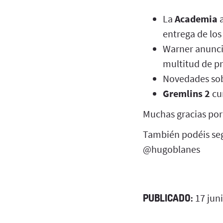
La
Academia
a
entrega de los
Warner anunci
multitud de p
Novedades sob
Gremlins 2
cu
Muchas gracias por
También podéis seg
@hugoblanes
PUBLICADO:
17 jun