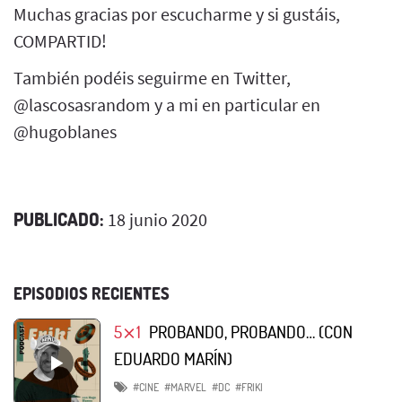
Muchas gracias por escucharme y si gustáis,
COMPARTID!
También podéis seguirme en Twitter,
@lascosasrandom y a mi en particular en
@hugoblanes
PUBLICADO:
18 junio 2020
EPISODIOS RECIENTES
5⨯1
PROBANDO, PROBANDO… (CON
EDUARDO MARÍN)
#CINE
#MARVEL
#DC
#FRIKI