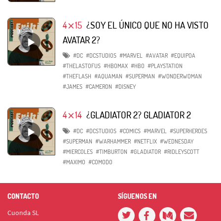
4⨯15
¿SOY EL ÚNICO QUE NO HA VISTO
AVATAR 2?
#DC
#DCSTUDIOS
#MARVEL
#AVATAR
#EQUIPOA
#THELASTOFUS
#HBOMAX
#HBO
#PLAYSTATION
#THEFLASH
#AQUAMAN
#SUPERMAN
#WONDERWOMAN
#JAMES
#CAMERON
#DISNEY
4⨯14
¿GLADIATOR 2? GLADIATOR 2
#DC
#DCSTUDIOS
#COMICS
#MARVEL
#SUPERHEROES
#SUPERMAN
#WARHAMMER
#NETFLIX
#WEDNESDAY
#MIERCOLES
#TIMBURTON
#GLADIATOR
#RIDLEYSCOTT
#MAXIMO
#COMODO
CONTACTO
SÍGUENOS EN
Cuonda SL