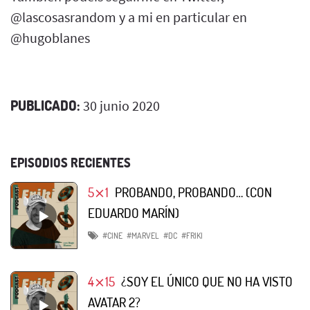
@lascosasrandom y a mi en particular en
@hugoblanes
PUBLICADO:
30 junio 2020
EPISODIOS RECIENTES
5⨯1
PROBANDO, PROBANDO… (CON
EDUARDO MARÍN)
#CINE
#MARVEL
#DC
#FRIKI
4⨯15
¿SOY EL ÚNICO QUE NO HA VISTO
AVATAR 2?