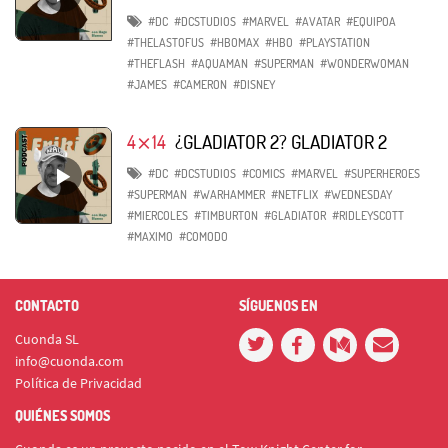
#DC
#DCSTUDIOS
#MARVEL
#AVATAR
#EQUIPOA
#THELASTOFUS
#HBOMAX
#HBO
#PLAYSTATION
#THEFLASH
#AQUAMAN
#SUPERMAN
#WONDERWOMAN
#JAMES
#CAMERON
#DISNEY
4⨯14
¿GLADIATOR 2? GLADIATOR 2
#DC
#DCSTUDIOS
#COMICS
#MARVEL
#SUPERHEROES
#SUPERMAN
#WARHAMMER
#NETFLIX
#WEDNESDAY
#MIERCOLES
#TIMBURTON
#GLADIATOR
#RIDLEYSCOTT
#MAXIMO
#COMODO
CONTACTO
SÍGUENOS EN
Cuonda SL
info@cuonda.com
Política de Privacidad
QUIÉNES SOMOS