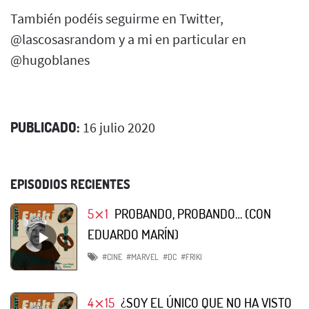
También podéis seguirme en Twitter,
@lascosasrandom y a mi en particular en
@hugoblanes
PUBLICADO:
16 julio 2020
EPISODIOS RECIENTES
5⨯1
PROBANDO, PROBANDO… (CON
EDUARDO MARÍN)
#CINE
#MARVEL
#DC
#FRIKI
4⨯15
¿SOY EL ÚNICO QUE NO HA VISTO