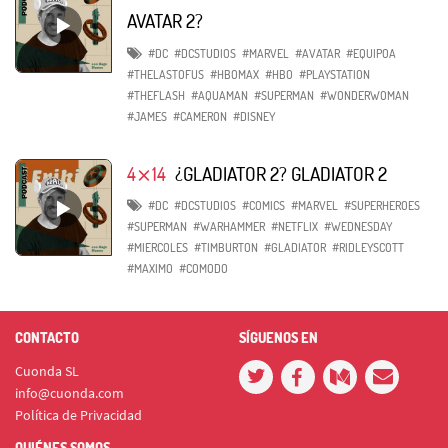
AVATAR 2?
#DC
#DCSTUDIOS
#MARVEL
#AVATAR
#EQUIPOA
#THELASTOFUS
#HBOMAX
#HBO
#PLAYSTATION
#THEFLASH
#AQUAMAN
#SUPERMAN
#WONDERWOMAN
#JAMES
#CAMERON
#DISNEY
4⨯14
¿GLADIATOR 2? GLADIATOR 2
#DC
#DCSTUDIOS
#COMICS
#MARVEL
#SUPERHEROES
#SUPERMAN
#WARHAMMER
#NETFLIX
#WEDNESDAY
#MIERCOLES
#TIMBURTON
#GLADIATOR
#RIDLEYSCOTT
#MAXIMO
#COMODO
CONTACTO
SÍGUENOS EN
Cuonda SL
info@cuonda.com
Política de Privacidad
QUIÉNES SOMOS