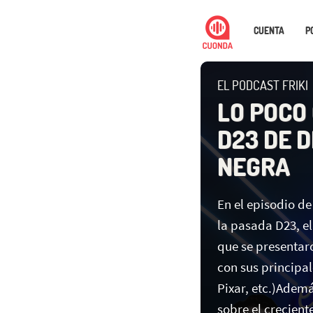
CUENTA
P
EL PODCAST FRIKI
LO POCO
D23 DE D
NEGRA
En el episodio de
la pasada D23, el
que se presentar
con sus principal
Pixar, etc.)Adem
sobre el crecient