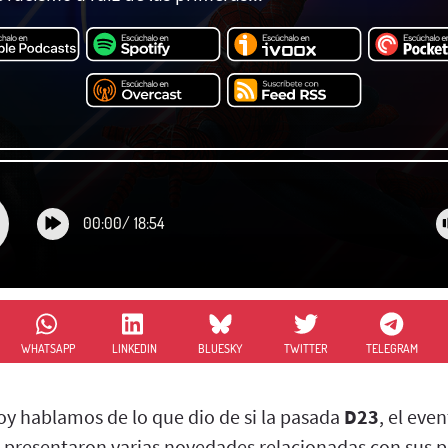
00:00
/
18:54
WHATSAPP
LINKEDIN
BLUESKY
TWITTER
TELEGRAM
oy hablamos de lo que dio de si la pasada
D23
, el eve
e presentaron varias novedades relacionadas con sus p