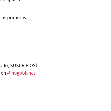
 las primeras
 todo, SUSCRIBÍOS!
r en
@hugoblanes