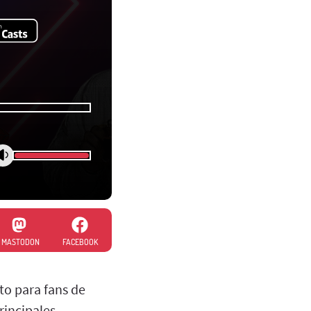
MASTODON
FACEBOOK
nto para fans de
rincipales