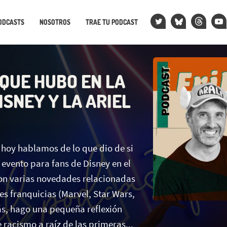
ODCASTS
NOSOTROS
TRAE TU PODCAST
 QUE HUBO EN LA
ISNEY Y LA ARIEL
 hoy hablamos de lo que dio de si
 evento para fans de Disney en el
on varias novedades relacionadas
es franquicias (Marvel, Star Wars,
ás, hago una pequeña reflexión
e racismo a raíz de las primeras...