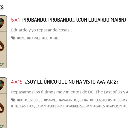
ES
5⨯1
PROBANDO, PROBANDO… (CON EDUARDO MARÍN)
Eduardo y yo repasando cosas…
#CINE
#MARVEL
#DC
#FRIKI
4⨯15
¿SOY EL ÚNICO QUE NO HA VISTO AVATAR 2?
Repasamos los últimos movimientos de DC, The Last of Us y A
#DC
#DCSTUDIOS
#MARVEL
#AVATAR
#EQUIPOA
#THELASTOFUS
#HBOMAX
#THEFLASH
#AQUAMAN
#SUPERMAN
#WONDERWOMAN
#JAMES
#CAMERON
#D