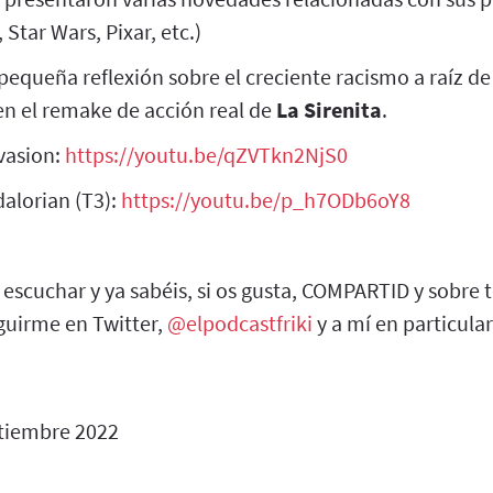
 Star Wars, Pixar, etc.)
equeña reflexión sobre el creciente racismo a raíz de
n el remake de acción real de
La Sirenita
.
nvasion:
https://youtu.be/qZVTkn2NjS0
alorian (T3):
https://youtu.be/p_h7ODb6oY8
 escuchar y ya sabéis, si os gusta, COMPARTID y sobre
uirme en Twitter,
@elpodcastfriki
y a mí en particula
tiembre 2022