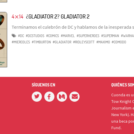
4⨯14
¿GLADIATOR 2? GLADIATOR 2
Terminamos el culebrón de DC y hablamos de la inesperada s
#DC
#DCSTUDIOS
#COMICS
#MARVEL
#SUPERHEROES
#SUPERMAN
#WARHA
#MIERCOLES
#TIMBURTON
#GLADIATOR
#RIDLEYSCOTT
#MAXIMO
#COMODO
SÍGUENOS EN
QUIÉNES SO
Cuonda es un
Tow Knight C
Journalism e
New York). H
una beca po
Fund.