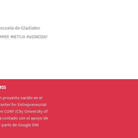
ecuela de Gladiator
MMER
#NETFLIX
#WEDNESDAY
MOS
 proyecto nacido en el
enter for Entrepreneurial
n CUNY (City University of
a contado con el apoyo de
r parte de Google DNI