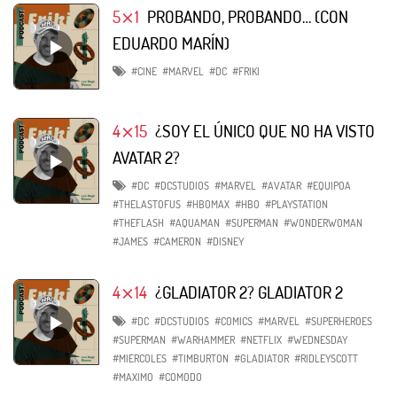
5⨯1
PROBANDO, PROBANDO… (CON
EDUARDO MARÍN)
#CINE
#MARVEL
#DC
#FRIKI
4⨯15
¿SOY EL ÚNICO QUE NO HA VISTO
AVATAR 2?
#DC
#DCSTUDIOS
#MARVEL
#AVATAR
#EQUIPOA
#THELASTOFUS
#HBOMAX
#HBO
#PLAYSTATION
#THEFLASH
#AQUAMAN
#SUPERMAN
#WONDERWOMAN
#JAMES
#CAMERON
#DISNEY
4⨯14
¿GLADIATOR 2? GLADIATOR 2
#DC
#DCSTUDIOS
#COMICS
#MARVEL
#SUPERHEROES
#SUPERMAN
#WARHAMMER
#NETFLIX
#WEDNESDAY
#MIERCOLES
#TIMBURTON
#GLADIATOR
#RIDLEYSCOTT
#MAXIMO
#COMODO