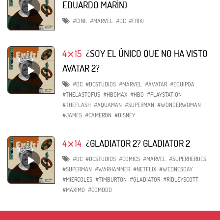
EDUARDO MARÍN)
#CINE
#MARVEL
#DC
#FRIKI
4⨯15
¿SOY EL ÚNICO QUE NO HA VISTO
AVATAR 2?
#DC
#DCSTUDIOS
#MARVEL
#AVATAR
#EQUIPOA
#THELASTOFUS
#HBOMAX
#HBO
#PLAYSTATION
#THEFLASH
#AQUAMAN
#SUPERMAN
#WONDERWOMAN
#JAMES
#CAMERON
#DISNEY
4⨯14
¿GLADIATOR 2? GLADIATOR 2
#DC
#DCSTUDIOS
#COMICS
#MARVEL
#SUPERHEROES
#SUPERMAN
#WARHAMMER
#NETFLIX
#WEDNESDAY
#MIERCOLES
#TIMBURTON
#GLADIATOR
#RIDLEYSCOTT
#MAXIMO
#COMODO