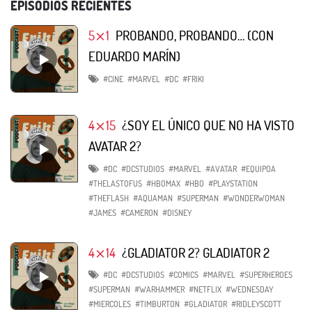
EPISODIOS RECIENTES
5⨯1
PROBANDO, PROBANDO… (CON
EDUARDO MARÍN)
#CINE
#MARVEL
#DC
#FRIKI
4⨯15
¿SOY EL ÚNICO QUE NO HA VISTO
AVATAR 2?
#DC
#DCSTUDIOS
#MARVEL
#AVATAR
#EQUIPOA
#THELASTOFUS
#HBOMAX
#HBO
#PLAYSTATION
#THEFLASH
#AQUAMAN
#SUPERMAN
#WONDERWOMAN
#JAMES
#CAMERON
#DISNEY
4⨯14
¿GLADIATOR 2? GLADIATOR 2
#DC
#DCSTUDIOS
#COMICS
#MARVEL
#SUPERHEROES
#SUPERMAN
#WARHAMMER
#NETFLIX
#WEDNESDAY
#MIERCOLES
#TIMBURTON
#GLADIATOR
#RIDLEYSCOTT