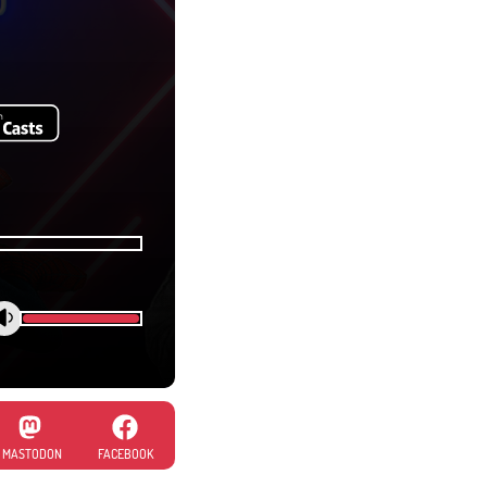
MASTODON
FACEBOOK