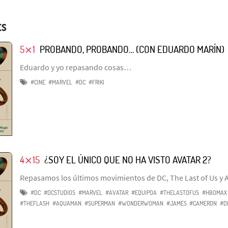
ES
5⨯1
PROBANDO, PROBANDO… (CON EDUARDO MARÍN)
Eduardo y yo repasando cosas…
#CINE
#MARVEL
#DC
#FRIKI
4⨯15
¿SOY EL ÚNICO QUE NO HA VISTO AVATAR 2?
Repasamos los últimos movimientos de DC, The Last of Us y A
#DC
#DCSTUDIOS
#MARVEL
#AVATAR
#EQUIPOA
#THELASTOFUS
#HBOMAX
#THEFLASH
#AQUAMAN
#SUPERMAN
#WONDERWOMAN
#JAMES
#CAMERON
#D