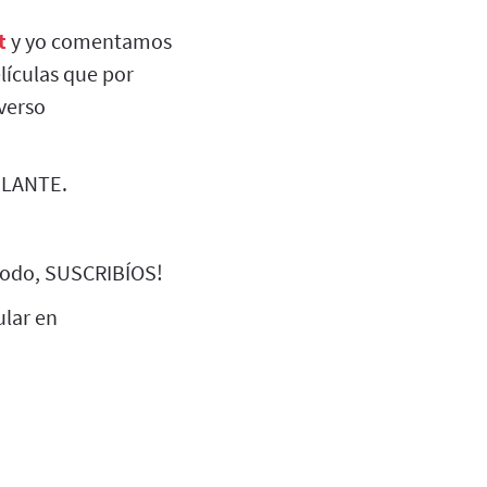
t
y yo comentamos
lículas que por
verso
DELANTE.
 todo, SUSCRIBÍOS!
ular en