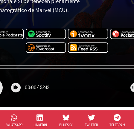
personaje SI pertenecen plenamente
matográfico de Marvel (MCU).
.
00:00
/
52:12
WHATSAPP
LINKEDIN
BLUESKY
TWITTER
TELEGRAM