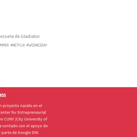
ecuela de Gladiator
MMER
#NETFLIX
#WEDNESDAY
MOS
 proyecto nacido en el
enter for Entrepreneurial
n CUNY (City University of
a contado con el apoyo de
r parte de Google DNI