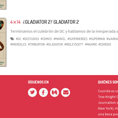
4⨯14
¿GLADIATOR 2? GLADIATOR 2
Terminamos el culebrón de DC y hablamos de la inesperada s
#DC
#DCSTUDIOS
#COMICS
#MARVEL
#SUPERHEROES
#SUPERMAN
#WARHA
#MIERCOLES
#TIMBURTON
#GLADIATOR
#RIDLEYSCOTT
#MAXIMO
#COMODO
SÍGUENOS EN
QUIÉNES SO
Cuonda es un
Tow Knight C
Journalism e
New York). H
una beca po