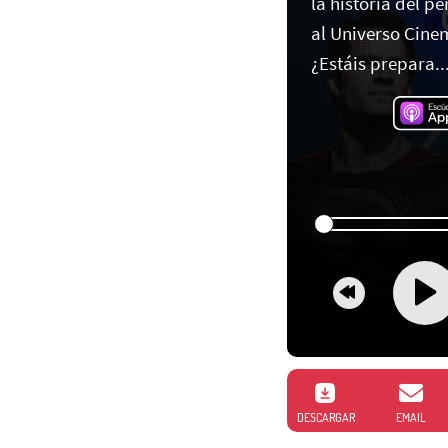
la historia del 
al Universo Cine
¿Estáis prepara..
DESCARGAR
EMAIL