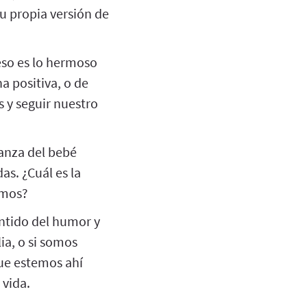
su propia versión de
eso es lo hermoso
a positiva, o de
 y seguir nuestro
ianza del bebé
as. ¿Cuál es la
emos?
ntido del humor y
a, o si somos
que estemos ahí
 vida.