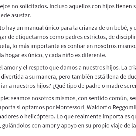
ejos no solicitados. Incluso aquellos con hijos tienen 
uede asustar.
No hay un manual único para la crianza de un bebé, y 
gar de etiquetarnos como padres estrictos, de disciplin
ueta, lo más importante es confiar en nosotros mismos
 hogar es único, y cada niño es diferente.
l amor y el respeto que damos a nuestros hijos. La cr
 divertida a su manera, pero también está llena de dud
iar a nuestros hijos? ¿Qué tipo de padre o madre ser
mple: seamos nosotros mismos, con sentido común, se
orta si optamos por Montessori, Waldorf o Reggomili
onadores o helicóptero. Lo que realmente importa es 
, guiándolos con amor y apoyo en su propio viaje de la