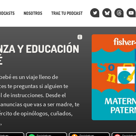
ODCASTS
NOSOTROS
TRAE TU PODCAST
NZA Y EDUCACIÓN
É
bebé es un viaje lleno de
ces te preguntas si alguien te
 de instrucciones. Desde el
nuncias que vas a ser madre, te
ército de opinólogos, cuñados,
,