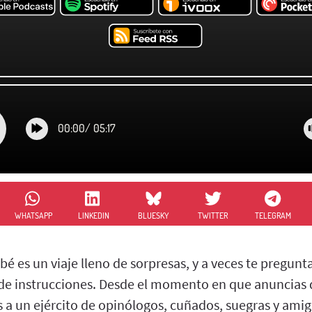
00:00
/
05:17
WHATSAPP
LINKEDIN
BLUESKY
TWITTER
TELEGRAM
é es un viaje lleno de sorpresas, y a veces te pregunta
de instrucciones. Desde el momento en que anuncias q
 a un ejército de opinólogos, cuñados, suegras y amigo