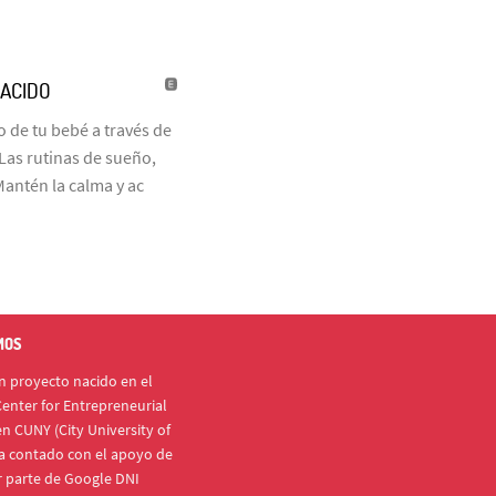
NACIDO
 de tu bebé a través de
 Las rutinas de sueño,
Mantén la calma y ac
MOS
 proyecto nacido en el
enter for Entrepreneurial
n CUNY (City University of
a contado con el apoyo de
r parte de Google DNI