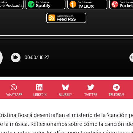
00:00
/
10:27
WHATSAPP
LINKEDIN
BLUESKY
TWITTER
TELEGRAM
ristina Boscá desentrañan el misterio de la 'canción p
de la música. Reflexionamos sobre cómo la canción idea
ue le cantas todos los días, pero también cómo las ca