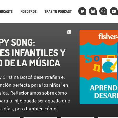
ODCASTS
NOSOTROS
TRAE TU PODCAST
PY SONG:
ES INFANTILES Y
O DE LA MÚSICA
y Cristina Boscá desentrañan el
anción perfecta para los niños' en
úsica. Reflexionamos sobre cómo
para tu hijo puede ser aquella que
os días, pero también cómo l