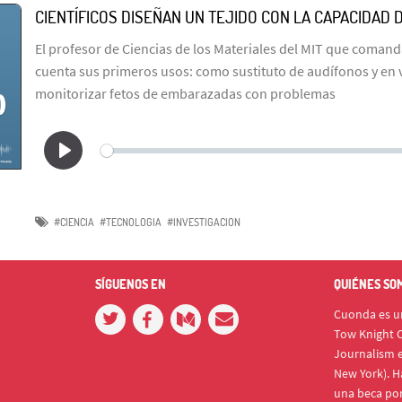
CIENTÍFICOS DISEÑAN UN TEJIDO CON LA CAPACIDAD
El profesor de Ciencias de los Materiales del MIT que comand
cuenta sus primeros usos: como sustituto de audífonos y en 
monitorizar fetos de embarazadas con problemas
#CIENCIA
#TECNOLOGIA
#INVESTIGACION
SÍGUENOS EN
QUIÉNES SO
Cuonda es un
Tow Knight C
Journalism e
New York). H
una beca po