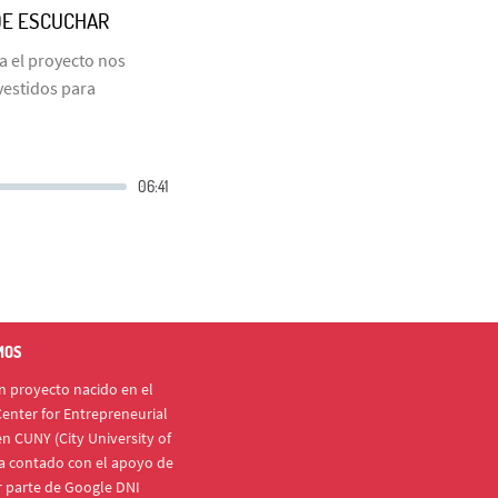
 DE ESCUCHAR
a el proyecto nos
vestidos para
MOS
 proyecto nacido en el
enter for Entrepreneurial
n CUNY (City University of
a contado con el apoyo de
r parte de Google DNI