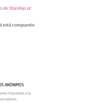
o de Starship v2
nal está compuesto
COS ANÓNIMOS
nes tripuladas a la
hos planes.