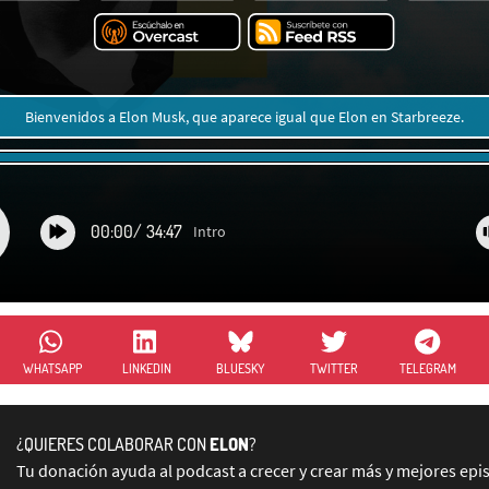
Bienvenidos a Elon Musk, que aparece igual que Elon en Starbreeze.
00:00
/
34:47
Intro
WHATSAPP
LINKEDIN
BLUESKY
TWITTER
TELEGRAM
¿QUIERES COLABORAR CON
ELON
?
Tu donación ayuda al podcast a crecer y crear más y mejores epi