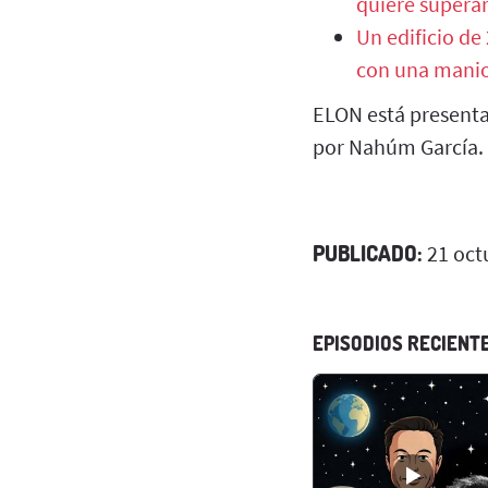
quiere superar
Un edificio de
con una manio
ELON está presenta
por Nahúm García.
PUBLICADO:
21 oct
EPISODIOS RECIENT