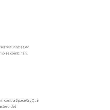
ser secuencias de
cómo se combinan.
gin contra SpaceX? ¿Qué
asteroide?