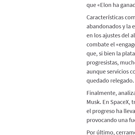
que «Elon ha ganado
Características com
abandonados y la e
en los ajustes del 
combate el «engage
que, si bien la pla
progresistas, much
aunque servicios c
quedado relegado.
Finalmente, analiza
Musk. En SpaceX, t
el progreso ha llev
provocando una fue
Por último, cerram