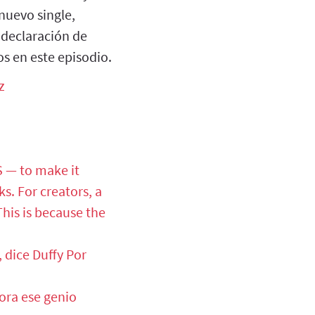
 nuevo single,
a declaración de
os en este episodio.
z
S — to make it
s. For creators, a
his is because the
 dice Duffy Por
ora ese genio