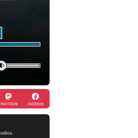
MASTODON
FACEBOOK
sodios.