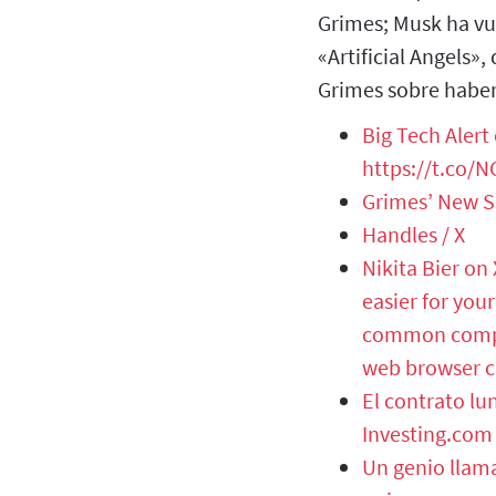
Grimes; Musk ha vue
«Artificial Angels»
Grimes sobre haber 
Big Tech Alert
https://t.co/N
Grimes’ New Si
Handles / X
Nikita Bier on
easier for you
common complai
web browser co
El contrato lu
Investing.com
Un genio llama