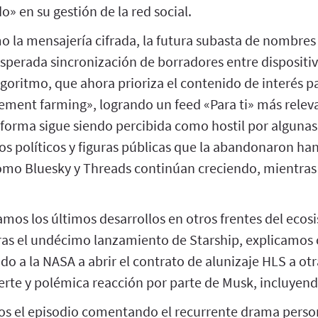
» en su gestión de la red social.
o la mensajería cifrada, la futura subasta de nombres
sperada sincronización de borradores entre dispositi
algoritmo, que ahora prioriza el contenido de interés pa
ment farming», logrando un feed «Para ti» más rele
taforma sigue siendo percibida como hostil por algunas
os políticos y figuras públicas que la abandonaron ha
omo Bluesky y Threads continúan creciendo, mientra
mos los últimos desarrollos en otros frentes del ecos
ras el undécimo lanzamiento de Starship, explicamos 
ado a la NASA a abrir el contrato de alunizaje HLS a ot
rte y polémica reacción por parte de Musk, incluyendo
os el episodio comentando el recurrente drama person