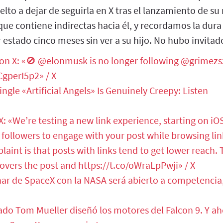
lto a dejar de seguirla en X tras el lanzamiento de su
, que contiene indirectas hacia él, y recordamos la dur
estado cinco meses sin ver a su hijo. No hubo invitad
 on X: «🚫 @elonmusk is no longer following @grimezs
CgperI5p2» / X
ngle «Artificial Angels» Is Genuinely Creepy: Listen
 X: «We’re testing a new link experience, starting on iO
r followers to engage with your post while browsing link
nt is that posts with links tend to get lower reach. T
vers the post and https://t.co/oWraLpPwji» / X
nar de SpaceX con la NASA será abierto a competencia,
do Tom Mueller diseñó los motores del Falcon 9. Y ah