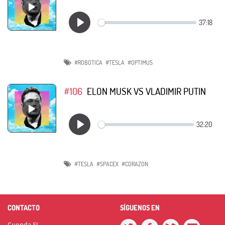
#ROBOTICA
#TESLA
#OPTIMUS
#106
ELON MUSK VS VLADIMIR PUTIN
#TESLA
#SPACEX
#CORAZON
CONTACTO
SÍGUENOS EN
Cuonda SL