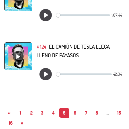
#124
EL CAMIÓN DE TESLA LLEGA
LLENO DE PAYASOS
«
1
2
3
4
5
6
7
8
...
15
16
»