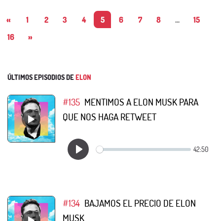
«
1
2
3
4
5
6
7
8
...
15
16
»
ÚLTIMOS EPISODIOS DE
ELON
#135
MENTIMOS A ELON MUSK PARA
QUE NOS HAGA RETWEET
#134
BAJAMOS EL PRECIO DE ELON
MUSK