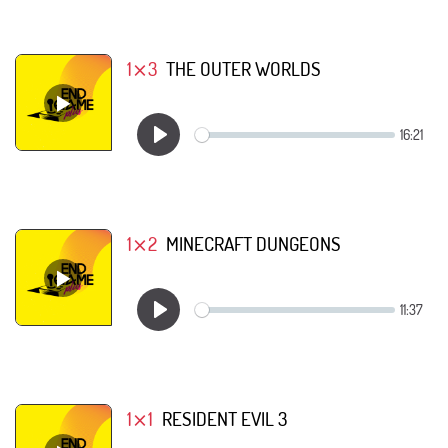
1⨯3
THE OUTER WORLDS
1⨯2
MINECRAFT DUNGEONS
1⨯1
RESIDENT EVIL 3