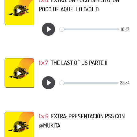
POCO DE AQUELLO (VOL.1)
1⨯7
THE LAST OF US PARTE II
1⨯6
EXTRA: PRESENTACIÓN PS5 CON
@MUKITA