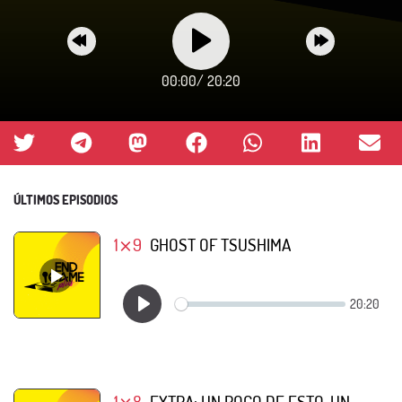
00:00
/
20:20
ÚLTIMOS EPISODIOS
1⨯9
GHOST OF TSUSHIMA
1⨯8
EXTRA: UN POCO DE ESTO, UN