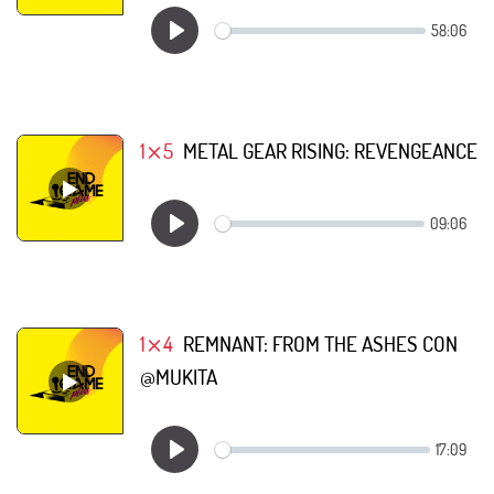
1⨯5
METAL GEAR RISING: REVENGEANCE
1⨯4
REMNANT: FROM THE ASHES CON
@MUKITA