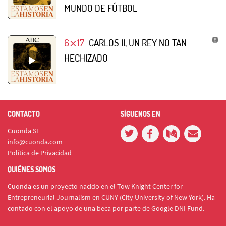
MUNDO DE FÚTBOL
6⨯17
CARLOS II, UN REY NO TAN
HECHIZADO
CONTACTO
SÍGUENOS EN
Cuonda SL
info@cuonda.com
Política de Privacidad
QUIÉNES SOMOS
Cuonda es un proyecto nacido en el Tow Knight Center for
Entrepreneurial Journalism en CUNY (City University of New York). Ha
contado con el apoyo de una beca por parte de Google DNI Fund.