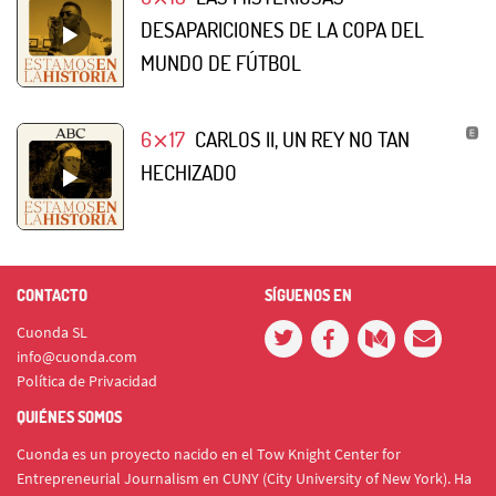
DESAPARICIONES DE LA COPA DEL
MUNDO DE FÚTBOL
6⨯17
CARLOS II, UN REY NO TAN
HECHIZADO
CONTACTO
SÍGUENOS EN
Cuonda SL
info@cuonda.com
Política de Privacidad
QUIÉNES SOMOS
Cuonda es un proyecto nacido en el Tow Knight Center for
Entrepreneurial Journalism en CUNY (City University of New York). Ha