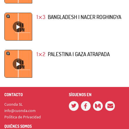
1⨯3
BANGLADESH | NACER ROGHINGYA
1⨯2
PALESTINA | GAZA ATRAPADA
CONTACTO
SÍGUENOS EN
Cuonda SL
info@cuonda.com
Política de Privacidad
QUIÉNES SOMOS